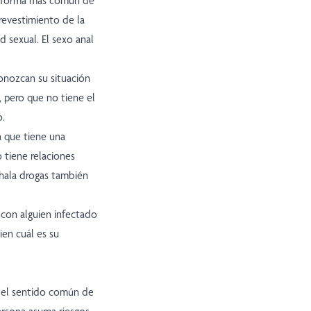
la forma más común de
l revestimiento de la
d sexual. El sexo anal
conozcan su situación
, pero que no tiene el
o.
ja que tiene una
o tiene relaciones
nhala drogas también
 con alguien infectado
ien cuál es su
 el sentido común de