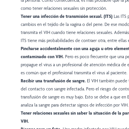
la persona. Como consecuencia, es más probable que la pe
como tener relaciones sexuales sin protección.
Tener una infección de transmisión sexual. (ITS)
Las ITS 
cambios en el tejido de la vagina o del pene. De ese modo,
transmita el VIH cuando tiene relaciones sexuales. Ademá
ITS tiene más probabilidades de contraer otra, entre ellas 
Pincharse accidentalmente con una aguja u otro eleme
contaminado con VIH.
Pero es poco frecuente que una p
propague el virus a un profesional de atención médica de
es común que el profesional transmita el virus al paciente.
Recibir una transfusión de sangre.
El VIH también puede t
del contacto con sangre infectada. Pero el riesgo de cont
transfusión de sangre es muy bajo. Esto se debe a que en 
analiza la sangre para detectar signos de infección por VIH.
Tener relaciones sexuales sin saber la situación de la pa
VIH.