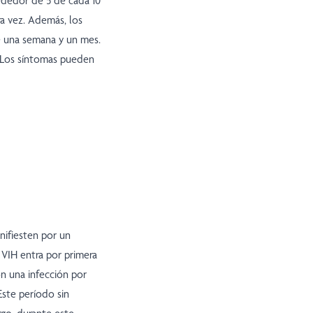
ededor de 5 de cada 10
ra vez. Además, los
e una semana y un mes.
. Los síntomas pueden
nifiesten por un
VIH entra por primera
on una infección por
Este período sin