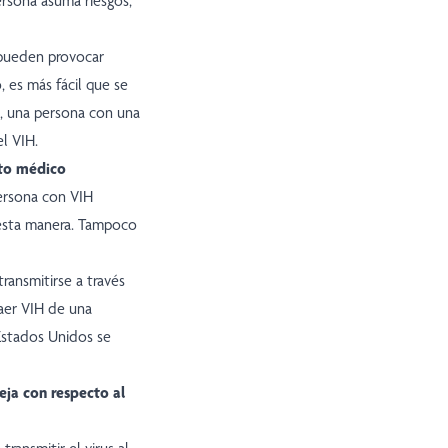
rsona asuma riesgos,
pueden provocar
 es más fácil que se
s, una persona con una
el VIH.
nto médico
ersona con VIH
 esta manera. Tampoco
ransmitirse a través
raer VIH de una
Estados Unidos se
reja con respecto al