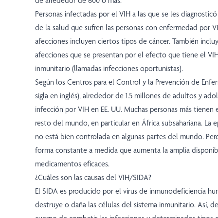
de alrededor de 600 o más.
Personas infectadas por el VIH a las que se les diagnostic
de la salud que sufren las personas con enfermedad por V
afecciones incluyen ciertos tipos de cáncer. También incl
afecciones que se presentan por el efecto que tiene el VIH
inmunitario (llamadas infecciones oportunistas).
Según los Centros para el Control y la Prevención de Enf
sigla en inglés), alrededor de 1.5 millones de adultos y ad
infección por VIH en EE. UU. Muchas personas más tienen e
resto del mundo, en particular en África subsahariana. La 
no está bien controlada en algunas partes del mundo. Per
forma constante a medida que aumenta la amplia disponib
medicamentos eficaces.
¿Cuáles son las causas del VIH/SIDA?
El SIDA es producido por el virus de inmunodeficiencia hum
destruye o daña las células del sistema inmunitario. Así, de