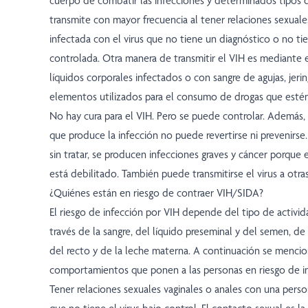
cuerpo de combatir las infecciones y determinados tipos d
transmite con mayor frecuencia al tener relaciones sexuale
infectada con el virus que no tiene un diagnóstico o no tie
controlada. Otra manera de transmitir el VIH es mediante 
líquidos corporales infectados o con sangre de agujas, jeri
elementos utilizados para el consumo de drogas que esté
No hay cura para el VIH. Pero se puede controlar. Además,
que produce la infección no puede revertirse ni prevenirse. 
sin tratar, se producen infecciones graves y cáncer porque 
está debilitado. También puede transmitirse el virus a otra
¿Quiénes están en riesgo de contraer VIH/SIDA?
El riesgo de infección por VIH depende del tipo de activid
través de la sangre, del líquido preseminal y del semen, de 
del recto y de la leche materna. A continuación se mencio
comportamientos que ponen a las personas en riesgo de in
Tener relaciones sexuales vaginales o anales con una pers