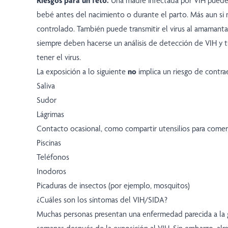
Riesgos para un feto.
Una madre infectada por VIH puede tr
bebé antes del nacimiento o durante el parto. Más aun si 
controlado. También puede transmitir el virus al amamanta
siempre deben hacerse un análisis de detección de VIH y t
tener el virus.
La exposición a lo siguiente
no
implica un riesgo de contra
Saliva
Sudor
Lágrimas
Contacto ocasional, como compartir utensilios para comer,
Piscinas
Teléfonos
Inodoros
Picaduras de insectos (por ejemplo, mosquitos)
¿Cuáles son los síntomas del VIH/SIDA?
Muchas personas presentan una enfermedad parecida a la g