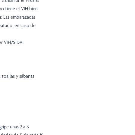
ansmitir el virus al
no tiene el VIH bien
r. Las embarazadas
ratarlo, en caso de
er VIH/SIDA:
 toallas y sábanas
ripe unas 2 a 6