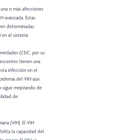
ó una o más afecciones
IH avanzada. Estas
uyen determinadas
 en el sistema
ermedades (CDC, por su
olescentes tienen una
sta infección en el
epidemia del VIH aún
o sigue mejorando de
ilidad de
ana (VIH). El VIH
bilita la capacidad del