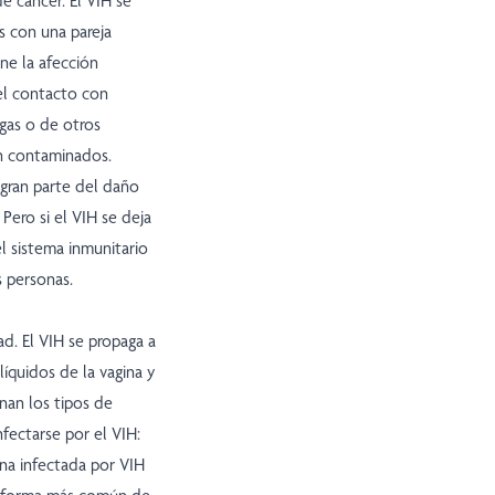
e cáncer. El VIH se
s con una pareja
ne la afección
el contacto con
ngas o de otros
n contaminados.
 gran parte del daño
Pero si el VIH se deja
el sistema inmunitario
s personas.
ad. El VIH se propaga a
líquidos de la vagina y
nan los tipos de
fectarse por el VIH:
ona infectada por VIH