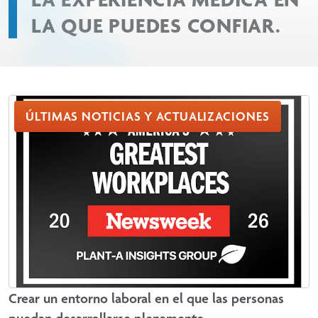
y más allá.
LA QUE PUEDES CONFIAR.
Más información
ÚLTIMAS NOTICIAS Y ACTUALIZACIONES
Crear un entorno laboral en el que las personas
puedan desarrollarse plenamente