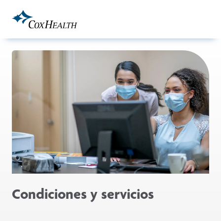
Skip to Main Content
Condiciones y servicios