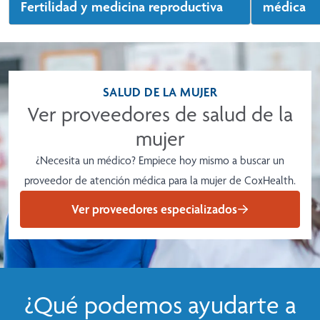
Fertilidad y medicina reproductiva
médica
Tanto si buscas un tratamiento para la
En el Centr
infertilidad como si te interesa preservar tu
Med Spa en
fertilidad para el futuro, CoxHealth te
antienvejec
ayudará a conocer tus opciones.
científica
gama de ser
SALUD DE LA MUJER
prevenir o 
Ver proveedores de salud de la
Más información
envejecimi
reconstruct
mujer
¿Necesita un médico? Empiece hoy mismo a buscar un
proveedor de atención médica para la mujer de CoxHealth.
Ver proveedores especializados
¿Qué podemos ayudarte a