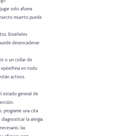
ego.
 jugar solo afuera
 insecto muerto puede
tos. Enséñeles
o puede desencadenar
ete o un collar de
 epinefrina en todo
stán activos.
el estado general de
ección.
o, programe una cita
diagnosticar la alergia
necesario, las