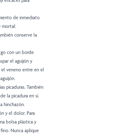
y eficaces para
amiento de inmediato
 mortal:
ambién conserve la
 algo con un borde
spar el aguijón y
e el veneno entre en el
aguijón.
ias picaduras. También
de la picadura en sí.
la hinchazón.
n y el dolor. Para
a bolsa plástica y
 fino. Nunca aplique