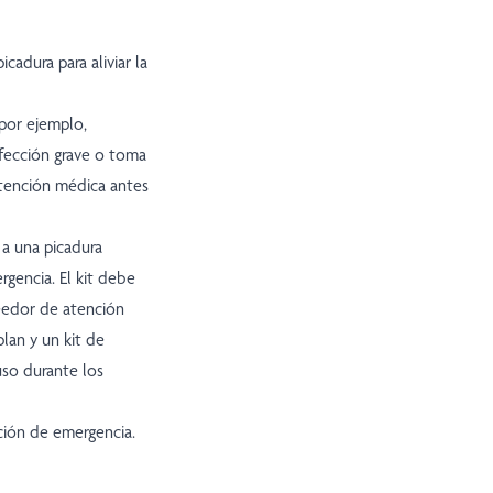
cadura para aliviar la
(por ejemplo,
 afección grave o toma
tención médica antes
 a una picadura
gencia. El kit debe
veedor de atención
plan y un kit de
uso durante los
nción de emergencia.