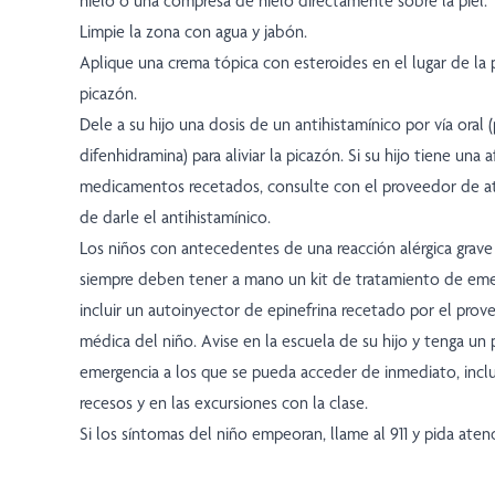
hielo o una compresa de hielo directamente sobre la piel.
Limpie la zona con agua y jabón.
Aplique una crema tópica con esteroides en el lugar de la pi
picazón.
Dele a su hijo una dosis de un antihistamínico por vía oral 
difenhidramina) para aliviar la picazón. Si su hijo tiene una
medicamentos recetados, consulte con el proveedor de a
de darle el antihistamínico.
Los niños con antecedentes de una reacción alérgica grave
siempre deben tener a mano un kit de tratamiento de emer
incluir un autoinyector de epinefrina recetado por el pro
médica del niño. Avise en la escuela de su hijo y tenga un 
emergencia a los que se pueda acceder de inmediato, incl
recesos y en las excursiones con la clase.
Si los síntomas del niño empeoran, llame al 911 y pida ate