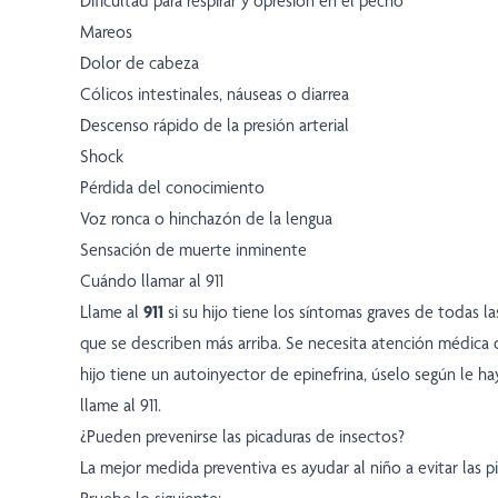
Dificultad para respirar y opresión en el pecho
Mareos
Dolor de cabeza
Cólicos intestinales, náuseas o diarrea
Descenso rápido de la presión arterial
Shock
Pérdida del conocimiento
Voz ronca o hinchazón de la lengua
Sensación de muerte inminente
Cuándo llamar al 911
Llame al
911
si su hijo tiene los síntomas graves de todas la
que se describen más arriba. Se necesita atención médica 
hijo tiene un autoinyector de epinefrina, úselo según le ha
llame al 911.
¿Pueden prevenirse las picaduras de insectos?
La mejor medida preventiva es ayudar al niño a evitar las p