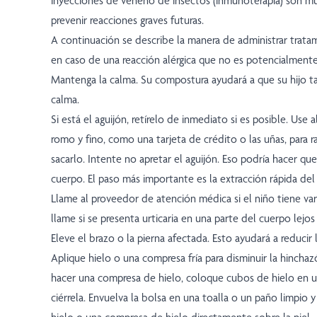
inyecciones de veneno de insectos (inmunoterapia) son mu
prevenir reacciones graves futuras.
A continuación se describe la manera de administrar trat
en caso de una reacción alérgica que no es potencialmente
Mantenga la calma. Su compostura ayudará a que su hijo t
calma.
Si está el aguijón, retírelo de inmediato si es posible. Use
romo y fino, como una tarjeta de crédito o las uñas, para ra
sacarlo. Intente no apretar el aguijón. Eso podría hacer qu
cuerpo. El paso más importante es la extracción rápida del 
Llame al proveedor de atención médica si el niño tiene var
llame si se presenta urticaria en una parte del cuerpo lejos 
Eleve el brazo o la pierna afectada. Esto ayudará a reducir 
Aplique hielo o una compresa fría para disminuir la hinchazó
hacer una compresa de hielo, coloque cubos de hielo en un
ciérrela. Envuelva la bolsa en una toalla o un paño limpio y