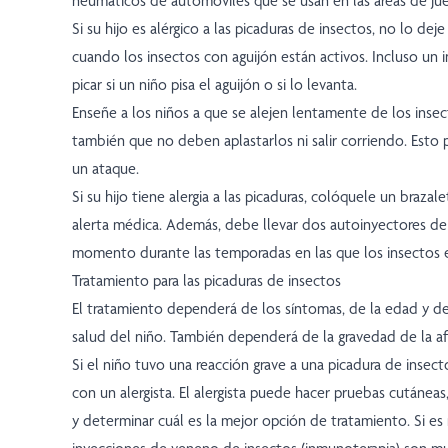
neumáticos de automóviles que se usan en las áreas de ju
Si su hijo es alérgico a las picaduras de insectos, no lo deje
cuando los insectos con aguijón están activos. Incluso un
picar si un niño pisa el aguijón o si lo levanta.
Enseñe a los niños a que se alejen lentamente de los insec
también que no deben aplastarlos ni salir corriendo. Est
un ataque.
Si su hijo tiene alergia a las picaduras, colóquele un brazal
alerta médica. Además, debe llevar dos autoinyectores de
momento durante las temporadas en las que los insectos e
Tratamiento para las picaduras de insectos
El tratamiento dependerá de los síntomas, de la edad y d
salud del niño. También dependerá de la gravedad de la af
Si el niño tuvo una reacción grave a una picadura de insect
con un alergista. El alergista puede hacer pruebas cutáneas, 
y determinar cuál es la mejor opción de tratamiento. Si es 