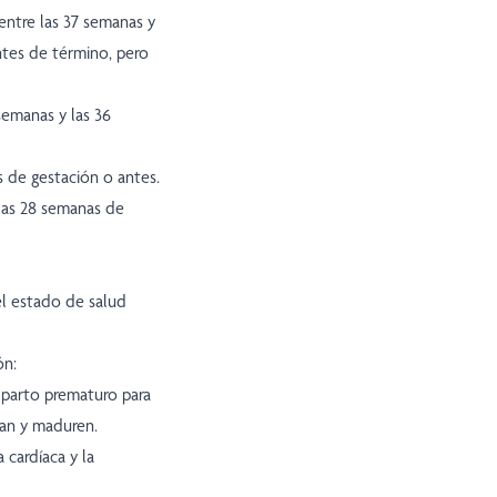
ntre las 37 semanas y
ntes de término, pero
semanas y las 36
 de gestación o antes.
las 28 semanas de
el estado de salud
ón:
 parto prematuro para
can y maduren.
a cardíaca y la