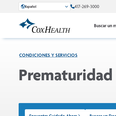
Skip to Main Content
417-269-3000
Español
Buscar un 
CONDICIONES Y SERVICIOS
Prematuridad
Encuentra Cuidado Ahora
Buscar un Do