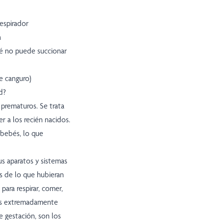
respirador
a
bé no puede succionar
e canguro)
d?
prematuros. Se trata
r a los recién nacidos.
 bebés, lo que
s aparatos y sistemas
 de lo que hubieran
para respirar, comer,
bés extremadamente
 gestación, son los