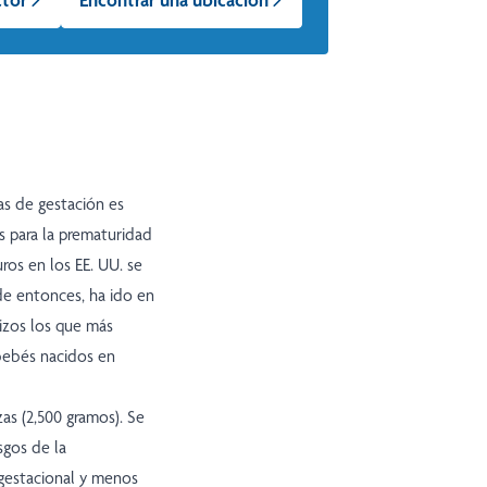
s de gestación es
 para la prematuridad
os en los EE. UU. se
de entonces, ha ido en
izos los que más
bebés nacidos en
s (2,500 gramos). Se
sgos de la
gestacional y menos