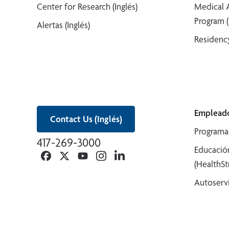
Center for Research (Inglés)
Medical 
Program (
Alertas (Inglés)
Residency
Empleado
Contact Us (Inglés)
Programa
417-269-3000
Educació
Facebook
Twitter
YouTube
Instagram
Linkedin
(HealthS
Autoserv