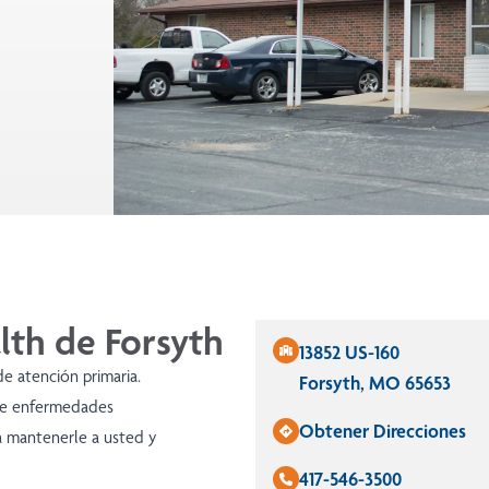
lth de Forsyth
13852 US-160
e atención primaria.
Forsyth, MO 65653
 de enfermedades
Obtener Direcciones
ra mantenerle a usted y
417-546-3500