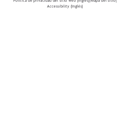
Política de privacidad del sitio web (Inglés)
|
Mapa del sitio
|
Accessibility (Inglés)