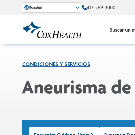
Skip to Main Content
417-269-3000
Español
Buscar un 
CONDICIONES Y SERVICIOS
Aneurisma de 
Encuentra Cuidado Ahora
Buscar un Do