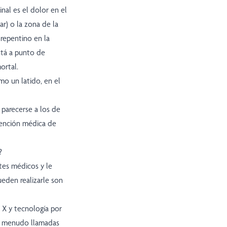
al es el dolor en el
r) o la zona de la
 repentino en la
stá a punto de
ortal.
mo un latido, en el
parecerse a los de
tención médica de
?
tes médicos y le
ueden realizarle son
 X y tecnología por
(a menudo llamadas