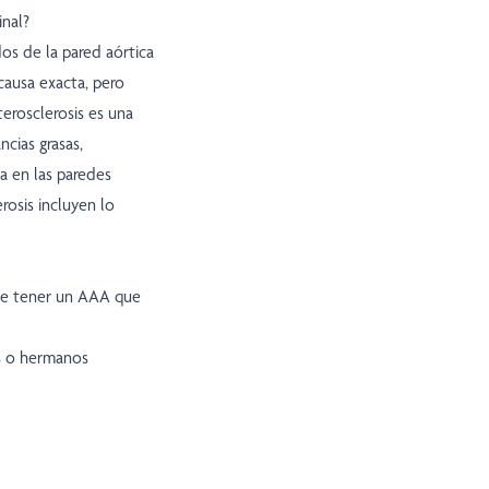
inal?
os de la pared aórtica
ausa exacta, pero
terosclerosis es una
cias grasas,
na en las paredes
erosis incluyen lo
de tener un AAA que
s o hermanos