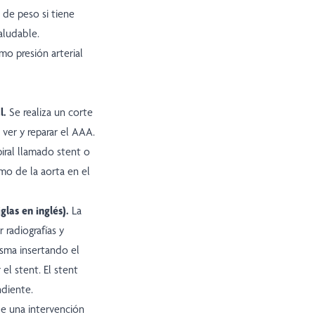
r de peso si tiene
saludable.
mo presión arterial
l.
Se realiza un corte
 ver y reparar el AAA.
iral llamado stent o
emo de la aorta en el
las en inglés).
La
 radiografías y
isma insertando el
 el stent. El stent
ndiente.
e una intervención