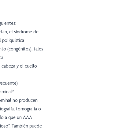
uientes:
rfan, el síndrome de
 poliquística
o (congénitos), tales
ta
a cabeza y el cuello
frecuente)
ominal?
dominal no producen
ografía, tomografía o
ido a que un AAA
ncioso”. También puede