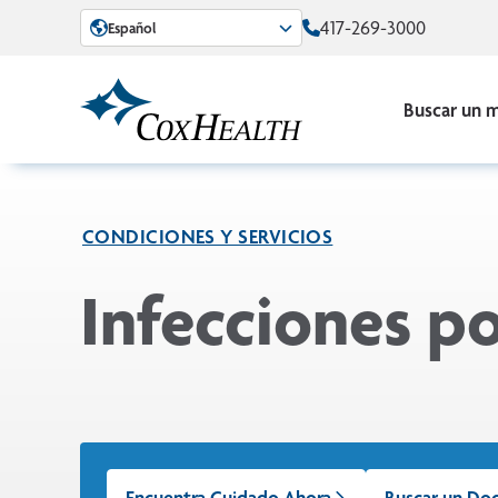
Skip to Main Content
417-269-3000
Español
Buscar un 
CONDICIONES Y SERVICIOS
Infecciones p
Encuentra Cuidado Ahora
Buscar un Do