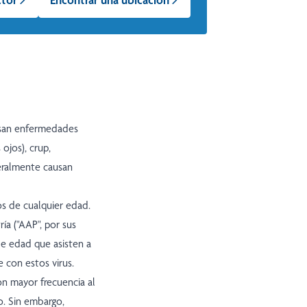
usan enfermedades
 ojos), crup,
neralmente causan
os de cualquier edad.
a ("AAP", por sus
 de edad que asisten a
 con estos virus.
on mayor frecuencia al
no. Sin embargo,