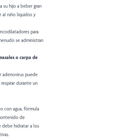
a su hijo a beber gran
 al niño líquidos y
ncodilatadores para
a menudo se administran
nasales o carpa de
or adenovirus puede
 respirar durante un
iño con agua, fórmula
 contenido de
e debe hidratar a los
ivas.