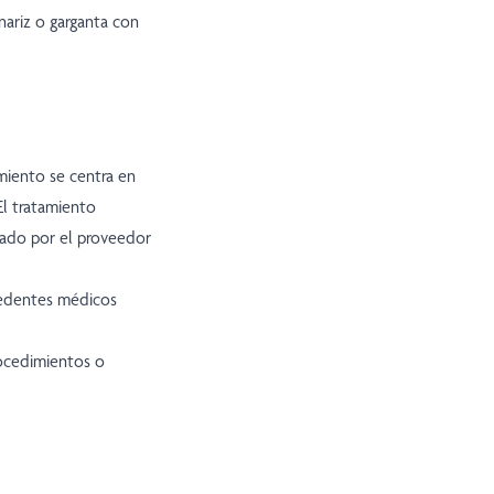
nariz o garganta con
amiento se centra en
 El tratamiento
nado por el proveedor
ecedentes médicos
rocedimientos o