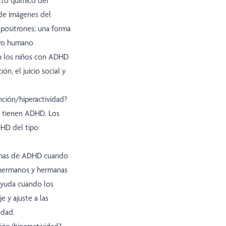
cto químico del
 de imágenes del
 positrones; una forma
bro humano
n los niños con ADHD
ón, el juicio social y
nción/hiperactividad?
s tienen ADHD. Los
DHD del tipo
omas de ADHD cuando
hermanos y hermanas
 ayuda cuando los
e y ajuste a las
edad.