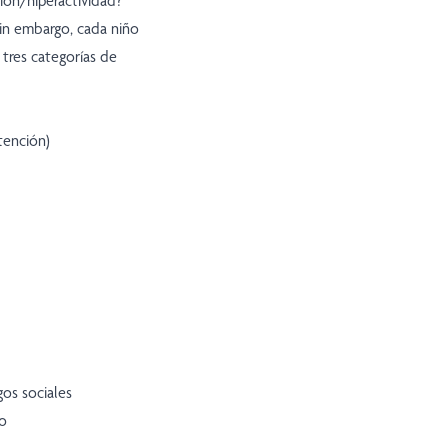
ión/hiperactividad?
in embargo, cada niño
tres categorías de
tención)
gos sociales
do