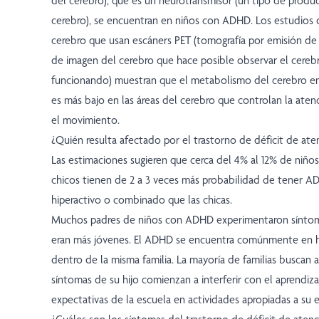
del cerebro), que es un neurotransmisor (un tipo de produ
cerebro), se encuentran en niños con ADHD. Los estudios
cerebro que usan escáners PET (tomografía por emisión de
de imagen del cerebro que hace posible observar el cere
funcionando) muestran que el metabolismo del cerebro e
es más bajo en las áreas del cerebro que controlan la atenci
el movimiento.
¿Quién resulta afectado por el trastorno de déficit de ate
Las estimaciones sugieren que cerca del 4% al 12% de niño
chicos tienen de 2 a 3 veces más probabilidad de tener A
hiperactivo o combinado que las chicas.
Muchos padres de niños con ADHD experimentaron sínt
eran más jóvenes. El ADHD se encuentra comúnmente en 
dentro de la misma familia. La mayoría de familias buscan
síntomas de su hijo comienzan a interferir con el aprendizaj
expectativas de la escuela en actividades apropiadas a su 