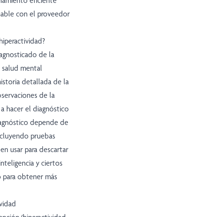
onamiento eficiente
hable con el proveedor
hiperactividad?
agnosticado de la
de salud mental
istoria detallada de la
bservaciones de la
a hacer el diagnóstico
iagnóstico depende de
incluyendo pruebas
den usar para descartar
nteligencia y ciertos
o para obtener más
ividad