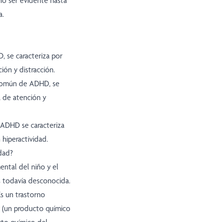
no ser evidente hasta
a.
 se caracteriza por
ión y distracción.
 común de ADHD, se
a de atención y
 ADHD se caracteriza
hiperactividad.
idad?
ental del niño y el
s todavía desconocida.
Es un trastorno
a (un producto químico