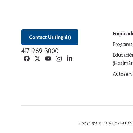
Empleado
Contact Us (Inglés)
Programa
417-269-3000
Educació
Facebook
Twitter
YouTube
Instagram
Linkedin
(HealthS
Autoserv
Copyright © 2026 CoxHealth (e