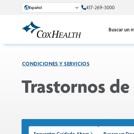
Skip to Main Content
417-269-3000
Español
Buscar un 
CONDICIONES Y SERVICIOS
Trastornos de
Encuentra Cuidado Ahora
Buscar un Do