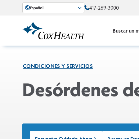
Skip to Main Content
417-269-3000
Español
Buscar un 
CONDICIONES Y SERVICIOS
Desórdenes de
Encuentra Cuidado Ahora
Buscar un Do