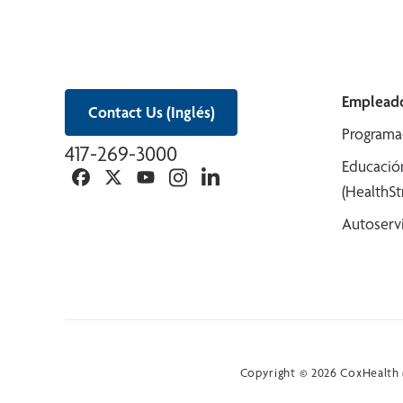
Empleado
Contact Us (Inglés)
Programa
417-269-3000
Educació
Facebook
Twitter
YouTube
Instagram
Linkedin
(HealthS
Autoserv
Copyright © 2026 CoxHealth (e