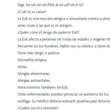
Diga "ee-oh-sin-oh-FIHL-ik ee-sof-oh-JI-tis".
¿Cuál es su causa?
La EoE es una reacción alérgica o inmunitaria crónica a de
otras cosas a las que se es alérgico.
¿Quién corre el riesgo de padecer EoE?
La EoE afecta a personas de todas las edades y orígenes ét
frecuente en los hombres. Hable con su médico si tiene du
Tiene más riesgo si padece
Dermatitis atópica.
Asma.
Alergias alimentarias.
Alergias ambientales.
Antecedentes familiares de EoE.
Otras enfermedades pueden provocar un aumento de los e
esófago. Su médico deberá realizarle pruebas para detecta
¿Cuáles son los síntomas?