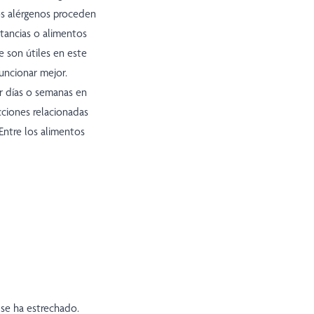
os alérgenos proceden
stancias o alimentos
e son útiles en este
uncionar mejor.
ar días o semanas en
cciones relacionadas
Entre los alimentos
i se ha estrechado.