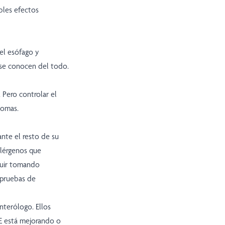
bles efectos
 el esófago y
o se conocen del todo.
 Pero controlar el
tomas.
nte el resto de su
alérgenos que
guir tomando
 pruebas de
nterólogo. Ellos
oE está mejorando o