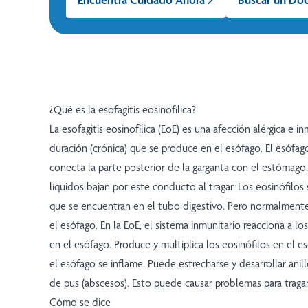
¿Qué es la esofagitis eosinofílica?
La esofagitis eosinofílica (EoE) es una afección alérgica e in
duración (crónica) que se produce en el esófago. El esófa
conecta la parte posterior de la garganta con el estómago.
líquidos bajan por este conducto al tragar. Los eosinófilo
que se encuentran en el tubo digestivo. Pero normalment
el esófago. En la EoE, el sistema inmunitario reacciona a lo
en el esófago. Produce y multiplica los eosinófilos en el e
el esófago se inflame. Puede estrecharse y desarrollar anill
de pus (abscesos). Esto puede causar problemas para tragar
Cómo se dice