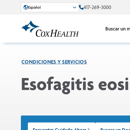
Skip to Main Content
417-269-3000
Español
Buscar un 
CONDICIONES Y SERVICIOS
Esofagitis eosi
Encuentra Cuidado Ahora
Buscar un Do