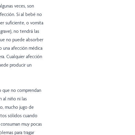
 algunas veces, son
fección. Si al bebé no
er suficiente, o vomita
grave), no tendrá las
o que no puede absorber
s o una afección médica
ra. Cualquier afección
uede producir un
 o que no comprendan
al niño ni las
lo, mucho jugo de
ntos sólidos cuando
se consuman muy pocas
blemas para tragar