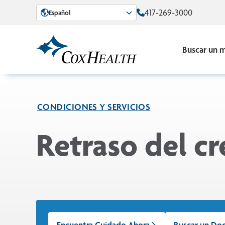
Skip to Main Content
417-269-3000
Español
Buscar un 
CONDICIONES Y SERVICIOS
Retraso del c
Encuentra Cuidado Ahora
Buscar un Do