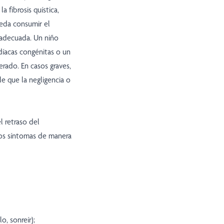
 fibrosis quística,
ueda consumir el
 adecuada. Un niño
íacas congénitas o un
rado. En casos graves,
le que la negligencia o
 retraso del
los síntomas de manera
o, sonreír);