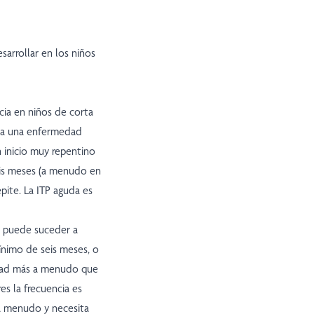
arrollar en los niños
cia en niños de corta
r a una enfermedad
n inicio muy repentino
eis meses (a menudo en
epite. La ITP aguda es
no puede suceder a
ínimo de seis meses, o
edad más a menudo que
es la frecuencia es
a menudo y necesita