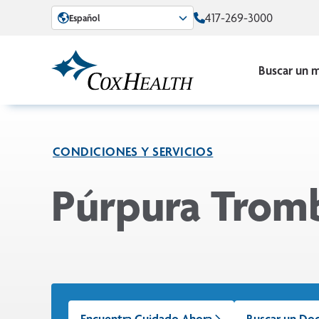
Skip to Main Content
417-269-3000
Español
Buscar un 
CONDICIONES Y SERVICIOS
Púrpura Tromb
Encuentra Cuidado Ahora
Buscar un Do