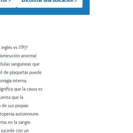
inglés es ITP)?
disminución anormal
élulas sanguíneas que
vel de plaquetas puede
rragia interna.
gnifica que la causa es
uenta que la
 de sus propias
itopenia autoinmune.
tas en la sangre.
mo sucede con un