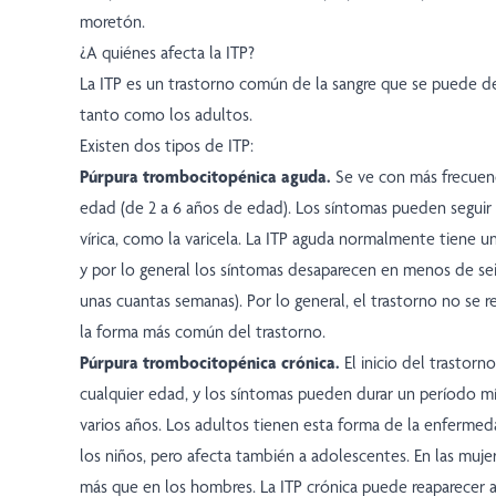
moretón.
¿A quiénes afecta la ITP?
La ITP es un trastorno común de la sangre que se puede des
tanto como los adultos.
Existen dos tipos de ITP:
Púrpura trombocitopénica aguda.
Se ve con más frecuen
edad (de 2 a 6 años de edad). Los síntomas pueden segui
vírica, como la varicela. La ITP aguda normalmente tiene u
y por lo general los síntomas desaparecen en menos de s
unas cuantas semanas). Por lo general, el trastorno no se r
la forma más común del trastorno.
Púrpura trombocitopénica crónica.
El inicio del trastor
cualquier edad, y los síntomas pueden durar un período m
varios años. Los adultos tienen esta forma de la enferm
los niños, pero afecta también a adolescentes. En las mujer
más que en los hombres. La ITP crónica puede reaparecer 