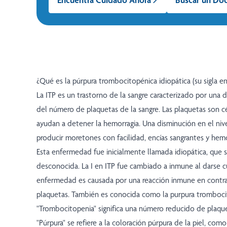
¿Qué es la púrpura trombocitopénica idiopática (su sigla en 
La ITP es un trastorno de la sangre caracterizado por una 
del número de plaquetas de la sangre. Las plaquetas son c
ayudan a detener la hemorragia. Una disminución en el ni
producir moretones con facilidad, encías sangrantes y hemo
Esta enfermedad fue inicialmente llamada idiopática, que si
desconocida. La I en ITP fue cambiado a inmune al darse c
enfermedad es causada por una reacción inmune en contra
plaquetas. También es conocida como la purpura tromboc
"Trombocitopenia" significa una número reducido de plaque
"Púrpura" se refiere a la coloración púrpura de la piel, co