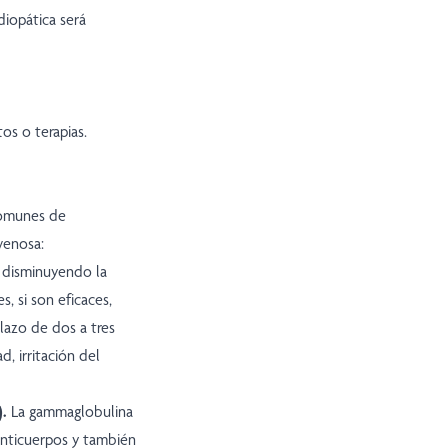
diopática será
s o terapias.
comunes de
venosa:
a disminuyendo la
, si son eficaces,
lazo de dos a tres
d, irritación del
).
La gammaglobulina
anticuerpos y también