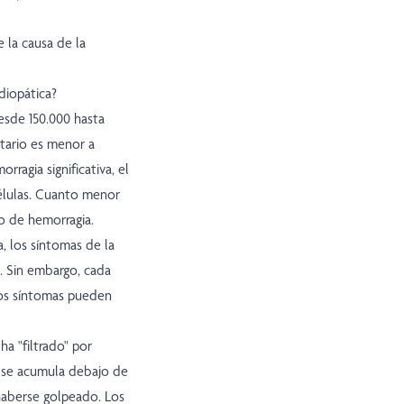
e la causa de la
diopática?
esde 150.000 hasta
etario es menor a
ragia significativa, el
élulas. Cuanto menor
go de hemorragia.
, los síntomas de la
. Sin embargo, cada
Los síntomas pueden
ha "filtrado" por
e se acumula debajo de
haberse golpeado. Los