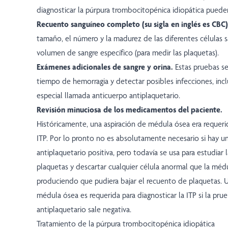
diagnosticar la púrpura trombocitopénica idiopática pueden 
Recuento sanguíneo completo (su sigla en inglés es CBC
tamaño, el número y la madurez de las diferentes células 
volumen de sangre específico (para medir las plaquetas).
Exámenes adicionales de sangre y orina.
Estas pruebas se
tiempo de hemorragia y detectar posibles infecciones, in
especial llamada anticuerpo antiplaquetario.
Revisión minuciosa de los medicamentos del paciente.
Históricamente, una aspiración de médula ósea era requerid
ITP. Por lo pronto no es absolutamente necesario si hay u
antiplaquetario positiva, pero todavía se usa para estudiar 
plaquetas y descartar cualquier célula anormal que la méd
produciendo que pudiera bajar el recuento de plaquetas. U
médula ósea es requerida para diagnosticar la ITP si la pr
antiplaquetario sale negativa.
Tratamiento de la púrpura trombocitopénica idiopática