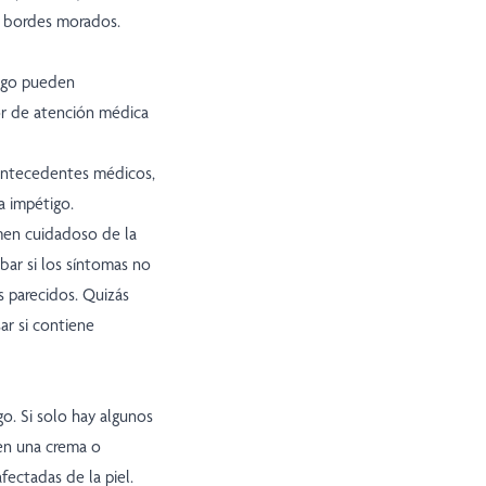
n bordes morados.
ogo pueden
or de atención médica
 antecedentes médicos,
a impétigo.
amen cuidadoso de la
ar si los síntomas no
s parecidos. Quizás
ar si contiene
go. Si solo hay algunos
en una crema o
fectadas de la piel.