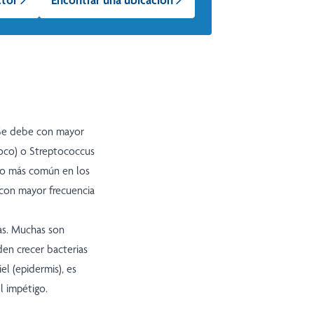
. Se debe con mayor
coco) o Streptococcus
ho más común en los
 con mayor frecuencia
as. Muchas son
den crecer bacterias
iel (epidermis), es
l impétigo.