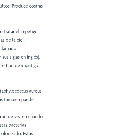
ltos. Produce costras
 tratar el impétigo.
s de la piel.
a llamado
sus siglas en inglés).
este tipo de impétigo
Staphylococcus aureus,
cas también puede
erpo de vez en cuando.
tas bacterias
 colonizado. Estas