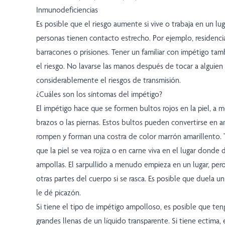
Inmunodeficiencias
Es posible que el riesgo aumente si vive o trabaja en un lug
personas tienen contacto estrecho. Por ejemplo, residencias
barracones o prisiones. Tener un familiar con impétigo t
el riesgo. No lavarse las manos después de tocar a alguie
considerablemente el riesgos de transmisión.
¿Cuáles son los síntomas del impétigo?
El impétigo hace que se formen bultos rojos en la piel, a m
brazos o las piernas. Estos bultos pueden convertirse en a
rompen y forman una costra de color marrón amarillento. 
que la piel se vea rojiza o en carne viva en el lugar donde 
ampollas. El sarpullido a menudo empieza en un lugar, per
otras partes del cuerpo si se rasca. Es posible que duela u
le dé picazón.
Si tiene el tipo de impétigo ampolloso, es posible que te
grandes llenas de un líquido transparente. Si tiene ectima, 