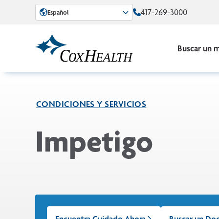
Skip to Main Content
417-269-3000
Español
Buscar un 
CONDICIONES Y SERVICIOS
Impetigo
Encuentra Cuidado Ahora
Buscar un Do