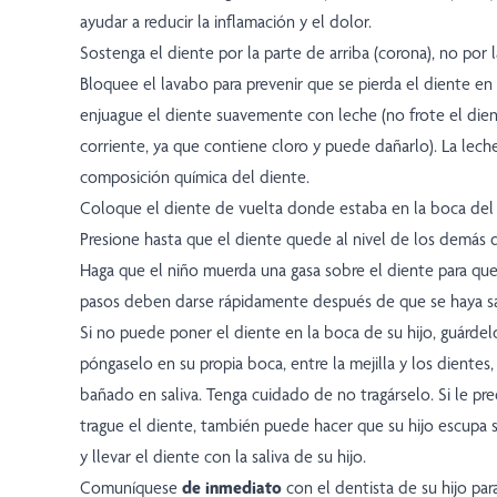
ayudar a reducir la inflamación y el dolor.
Sostenga el diente por la parte de arriba (corona), no por la
Bloquee el lavabo para prevenir que se pierda el diente en 
enjuague el diente suavemente con leche (no frote el dien
corriente, ya que contiene cloro y puede dañarlo). La leche 
composición química del diente.
Coloque el diente de vuelta donde estaba en la boca del n
Presione hasta que el diente quede al nivel de los demás 
Haga que el niño muerda una gasa sobre el diente para qu
pasos deben darse rápidamente después de que se haya sal
Si no puede poner el diente en la boca de su hijo, guárde
póngaselo en su propia boca, entre la mejilla y los dientes
bañado en saliva. Tenga cuidado de no tragárselo. Si le pr
trague el diente, también puede hacer que su hijo escupa s
y llevar el diente con la saliva de su hijo.
Comuníquese
de inmediato
con el dentista de su hijo pa