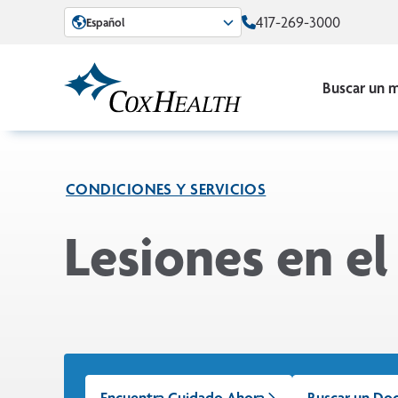
Skip to Main Content
417-269-3000
Español
Buscar un 
CONDICIONES Y SERVICIOS
Lesiones en el
Encuentra Cuidado Ahora
Buscar un Do