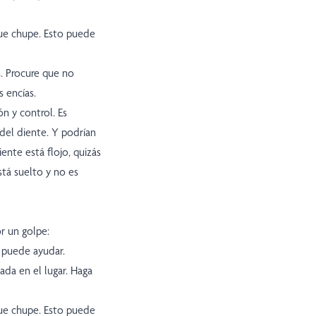
que chupe. Esto puede
s. Procure que no
s encías.
n y control. Es
 del diente. Y podrían
iente está flojo, quizás
stá suelto y no es
r un golpe:
o puede ayudar.
ada en el lugar. Haga
que chupe. Esto puede