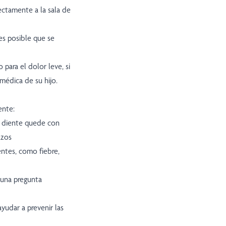
ectamente a la sala de
es posible que se
para el dolor leve, si
médica de su hijo.
ente:
el diente quede con
azos
entes, como fiebre,
lguna pregunta
yudar a prevenir las