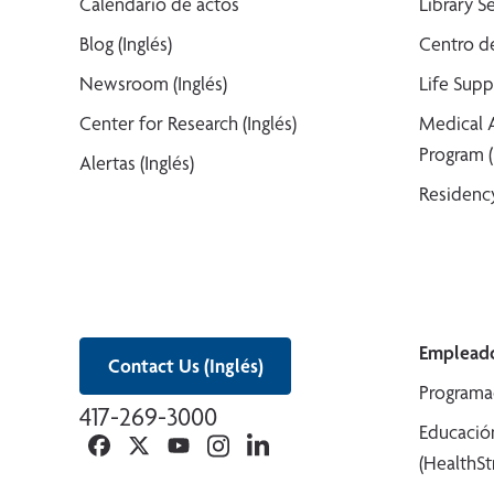
Calendario de actos
Library Se
Blog (Inglés)
Centro de
Newsroom (Inglés)
Life Supp
Center for Research (Inglés)
Medical 
Program (
Alertas (Inglés)
Residency
Empleado
Contact Us (Inglés)
Programa
417-269-3000
Educació
Facebook
Twitter
YouTube
Instagram
Linkedin
(HealthS