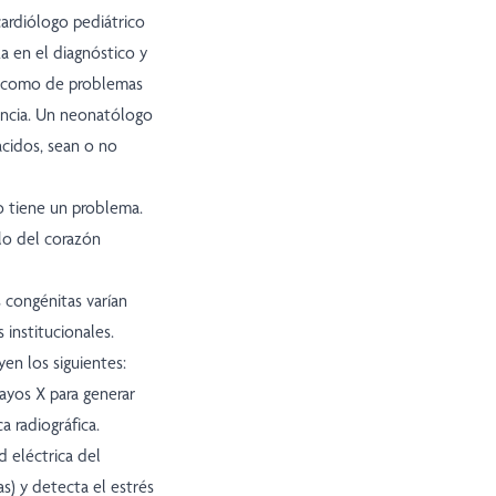
cardiólogo pediátrico
a en el diagnóstico y
í como de problemas
fancia. Un neonatólogo
acidos, sean o no
do tiene un problema.
lo del corazón
 congénitas varían
s institucionales.
n los siguientes:
ayos X para generar
a radiográfica.
d eléctrica del
as) y detecta el estrés