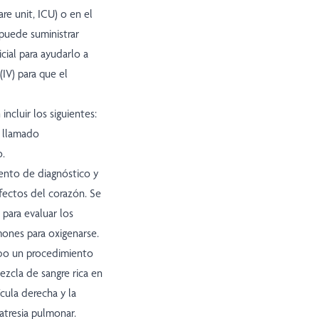
re unit, ICU) o en el
 puede suministrar
icial para ayudarlo a
IV) para que el
ncluir los siguientes:
o llamado
o.
ento de diagnóstico y
fectos del corazón. Se
para evaluar los
mones para oxigenarse.
abo un procedimiento
ezcla de sangre rica en
ícula derecha y la
 atresia pulmonar.