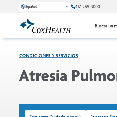
Skip to Main Content
417-269-3000
Español
Buscar un 
CONDICIONES Y SERVICIOS
Atresia Pulmon
Encuentra Cuidado Ahora
Buscar un Do