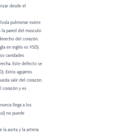
anzar desde el
álvula pulmonar existe
es la pared del músculo
 derecho del corazón.
gla en inglés es VSD).
dos cavidades
derecha. Este defecto se
D). Estos agujeros
ueda salir del corazón.
el corazón y es
 nunca llega a los
zul) no puede
la aorta y la arteria