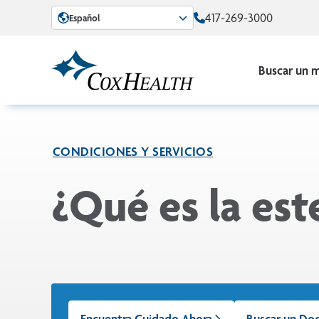
Skip to Main Content
417-269-3000
Español
Buscar un 
CONDICIONES Y SERVICIOS
¿Qué es la est
Encuentra Cuidado Ahora
Buscar un Do