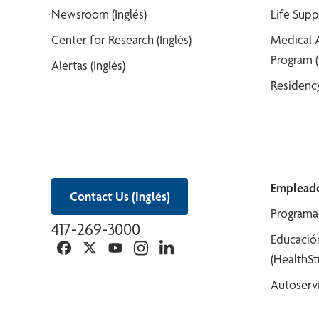
Newsroom (Inglés)
Life Supp
Center for Research (Inglés)
Medical 
Program (
Alertas (Inglés)
Residency
Empleado
Contact Us (Inglés)
Programa
417-269-3000
Educació
Facebook
Twitter
YouTube
Instagram
Linkedin
(HealthS
Autoserv