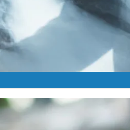
cios que abarcan desde la medicina deportiva hasta la artroplastia to
Ver Más