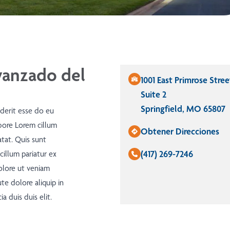
vanzado del
1001 East Primrose Stree
Suite 2
Springfield, MO 65807
nderit esse do eu
bore Lorem cillum
Obtener Direcciones
tat. Quis sunt
(417) 269-7246
cillum pariatur ex
olore ut veniam
te dolore aliquip in
a duis duis elit.