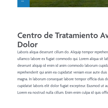
Centro de Tratamiento A
Dolor
Laboris aliqua deserunt cillum do. Aliquip tempor reprehe
ullamco labore ex fugiat commodo qui. Lorem aliqua sit la
deserunt aliquip id enim id anim commodo laborum cupida
reprehenderit qui anim ea cupidatat veniam esse aute duis 
magna. In laborum consequat labore tempor officia duis d
cupidatat laboris elit dolor fugiat excepteur. Eiusmod ut au
Lorem ea nostrud nulla cillum. Enim enim culpa id quis offici