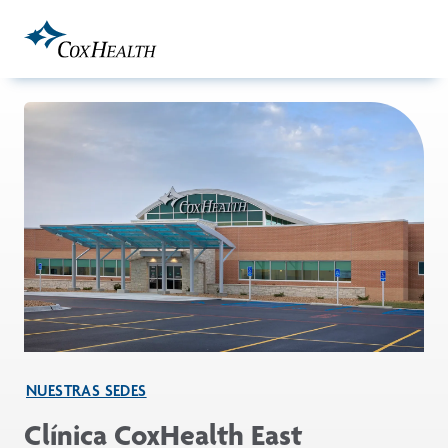
Skip to Main Content
NUESTRAS SEDES
Clínica CoxHealth East