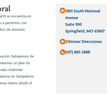
ral
3801 South National
alth se encuentra en
Avenue
s a pacientes con
Suite 900
dico de atención
Springfield, MO 65807
Obtener Direcciones
(417) 885-3888
ivación, hablaremos de
ionaremos un plan de
nzada colaboran
ialistas en tratamiento
buenas manos desde el