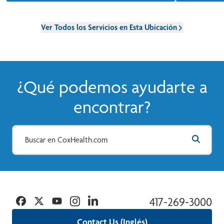
Hay citas disponibles para nuevos pacientes
¿Nuestro ob
para el mismo día o para el día siguiente.
sin dolor. 
tratamient
Ver Todos los Servicios en Esta Ubicación
Springfield
Ver Más
diagnostica
¿Qué podemos ayudarte a
encontrar?
Facebook
Twitter
YouTube
Instagram
Linkedin
417-269-3000
Contact Us (Inglés)