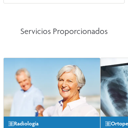
Servicios Proporcionados
Radiología
Ortope