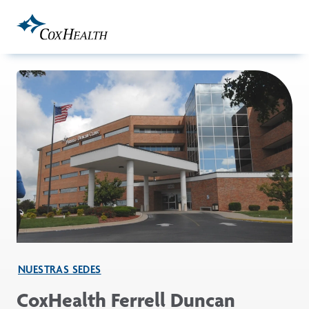
Skip to Main Content
NUESTRAS SEDES
CoxHealth Ferrell Duncan