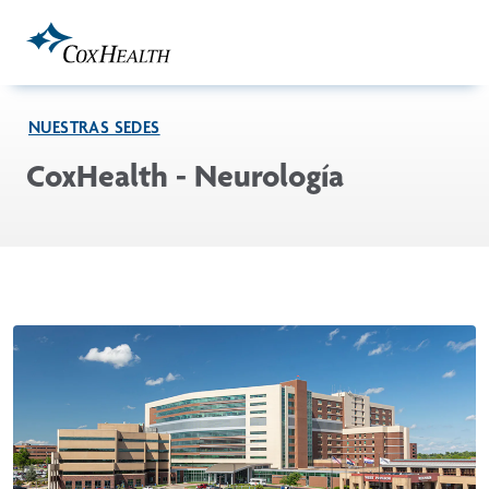
Skip to Main Content
NUESTRAS SEDES
CoxHealth - Neurología