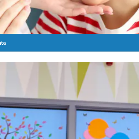
nta
as de sinusitis o pérdida auditiva, el equipo de otorrinolaringología d
Ver Más