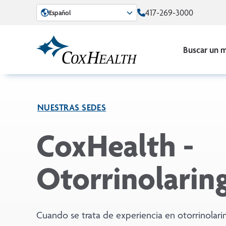
Skip to Main Content
417-269-3000
Español
Buscar un 
NUESTRAS SEDES
CoxHealth -
Otorrinolarin
Cuando se trata de experiencia en otorrinolarin