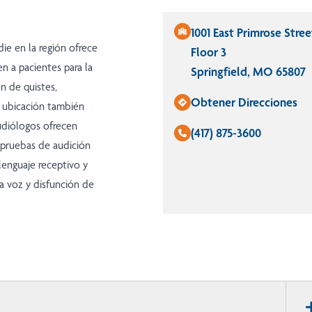
1001 East Primrose Stree
ie en la región ofrece
Floor 3
n a pacientes para la
Springfield, MO 65807
n de quistes,
Obtener Direcciones
ta ubicación también
udiólogos ofrecen
(417) 875-3600
s pruebas de audición
lenguaje receptivo y
la voz y disfunción de