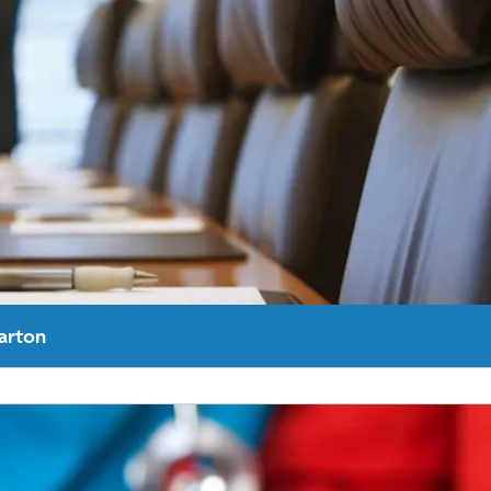
arton
unty Hospital Advisory Board (Inglés)