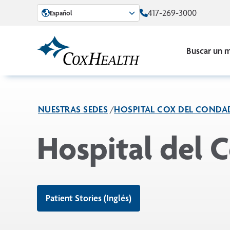
Skip to Main Content
417-269-3000
Español
Buscar un 
NUESTRAS SEDES
HOSPITAL COX DEL CONDA
Hospital del 
Patient Stories (Inglés)