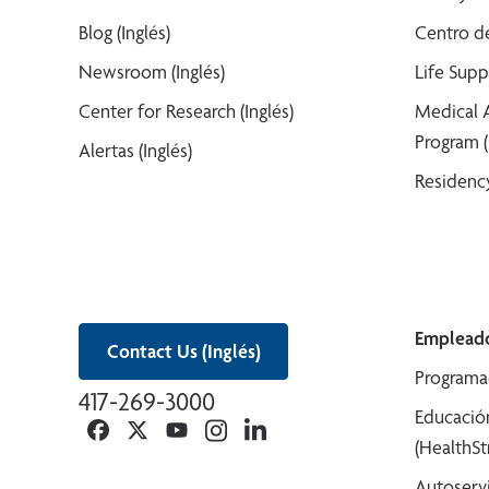
Blog (Inglés)
Centro de
Newsroom (Inglés)
Life Supp
Center for Research (Inglés)
Medical 
Program (
Alertas (Inglés)
Residency
Empleado
Contact Us (Inglés)
Programa
417-269-3000
Educació
Facebook
Twitter
YouTube
Instagram
Linkedin
(HealthS
Autoserv