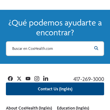
diagnostican cáncer, nuestro trabajo consiste
en movilizar todos los recursos disponibles
para ayudarle a ganar la batalla.
¿Qué podemos ayudarte a
Ver Más
encontrar?
Facebook
Twitter
YouTube
Instagram
Linkedin
417-269-3000
Contact Us (Inglés)
About CoxHealth (Inglés)
Education (Inglés)