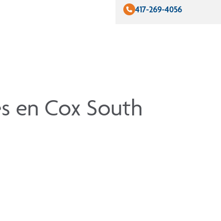
417-269-4056
es en Cox South