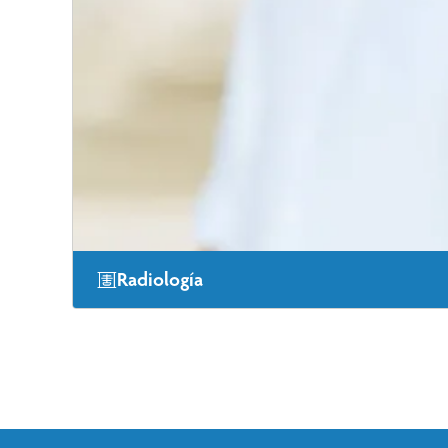
Radiología
En CoxHealth, ofrecemos una gama completa de servici