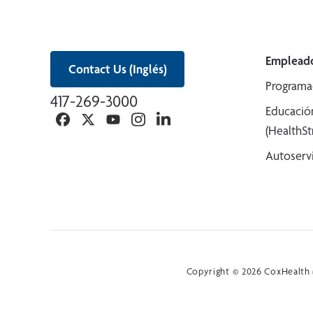
Empleado
Contact Us (Inglés)
Programa
417-269-3000
Educació
Facebook
Twitter
YouTube
Instagram
Linkedin
(HealthS
Autoserv
Copyright © 2026 CoxHealth (e