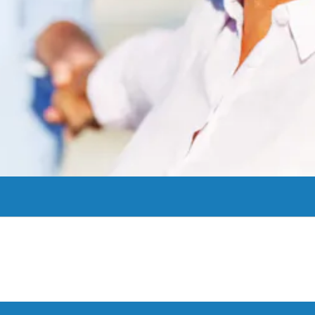
os de radiología en varios lugares para su comodidad.
Ver Más