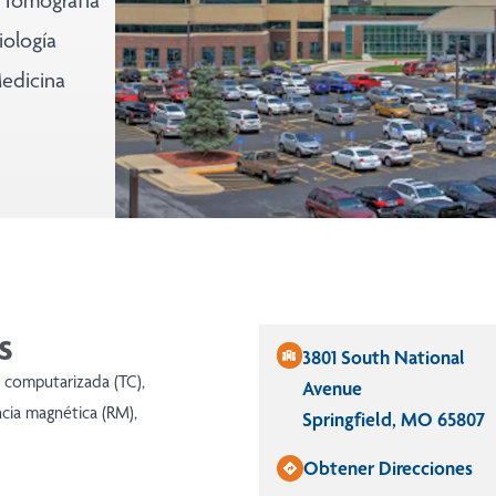
- Tomografía
iología
Medicina
s
3801 South National
 computarizada (TC),
Avenue
ncia magnética (RM),
Springfield, MO 65807
Obtener Direcciones