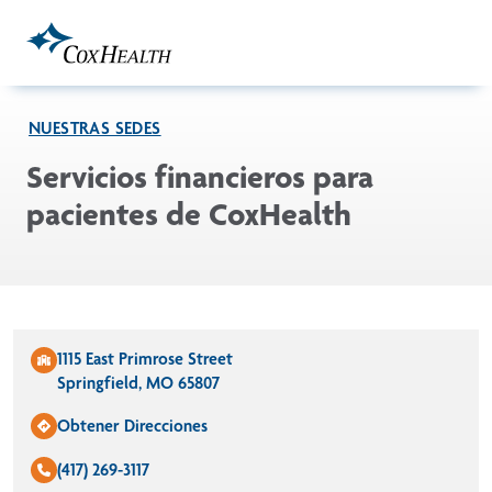
Skip to Main Content
NUESTRAS SEDES
Servicios financieros para
pacientes de CoxHealth
1115 East Primrose Street
Springfield, MO 65807
Obtener Direcciones
(417) 269-3117