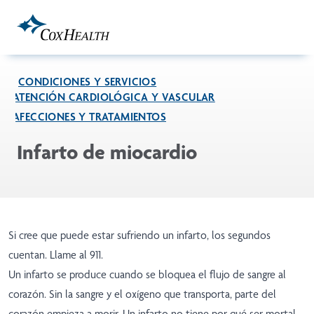
Skip to Main Content
CONDICIONES Y SERVICIOS
ATENCIÓN CARDIOLÓGICA Y VASCULAR
AFECCIONES Y TRATAMIENTOS
Infarto de miocardio
Si cree que puede estar sufriendo un infarto, los segundos
cuentan. Llame al 911.
Un infarto se produce cuando se bloquea el flujo de sangre al
corazón. Sin la sangre y el oxígeno que transporta, parte del
corazón empieza a morir. Un infarto no tiene por qué ser mortal.