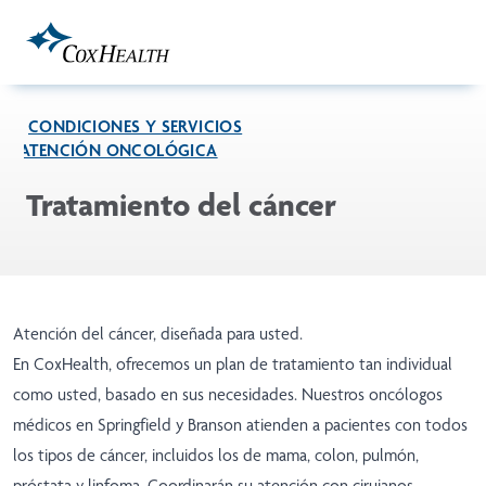
Skip to Main Content
CONDICIONES Y SERVICIOS
ATENCIÓN ONCOLÓGICA
Tratamiento del cáncer
Atención del cáncer, diseñada para usted.
En CoxHealth, ofrecemos un plan de tratamiento tan individual
como usted, basado en sus necesidades. Nuestros oncólogos
médicos en Springfield y Branson atienden a pacientes con todos
los tipos de cáncer, incluidos los de mama, colon, pulmón,
próstata y linfoma. Coordinarán su atención con cirujanos,