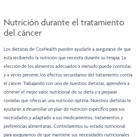
La quimioterapia es un tratamiento con
La radioter
medicamentos potentes que suelen
más comunes
administrarse por vía oral o inyectable. Los
más de la m
fármacos quimioterápicos pueden tratar
Nutrición durante el tratamiento
cánceres que se han extendido por todo el
del cáncer
cuerpo.
Más información
Los dietistas de CoxHealth pueden ayudarle a asegurarse de que
está recibiendo la nutrición que necesita durante su terapia. La
elección de los alimentos adecuados a menudo puede controlar,
y a veces prevenir, los efectos secundarios del tratamiento contra
el cáncer. Trabajando con uno de nuestros dietistas, aprenderá a
obtener el mejor valor nutricional de su dieta y a preparar
comidas que ofrezcan una nutrición óptima. Nuestros dietistas le
ayudarán a desarrollar un plan de nutrición específico para sus
necesidades y adaptado a sus medicamentos, tratamientos y
preferencias alimentarias. Controlaremos su estado nutricional
para asegurarnos de que mantiene sus necesidades nutricionales