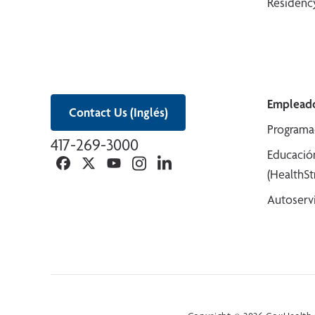
Residency
Empleado
Contact Us (Inglés)
Programa
417-269-3000
Educació
Facebook
Twitter
YouTube
Instagram
Linkedin
(HealthS
Autoserv