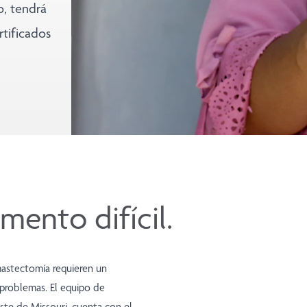
o, tendrá
tificados
ento difícil.
mastectomía requieren un
 problemas. El equipo de
te de Missouri, cuenta con el