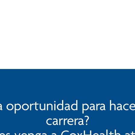
 oportunidad para hace
carrera?
es venga a CoxHealth a