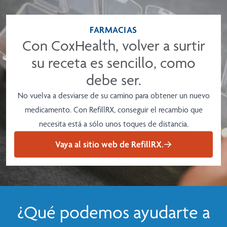
enfermedad
Más información
FARMACIAS
Con CoxHealth, volver a surtir
su receta es sencillo, como
debe ser.
No vuelva a desviarse de su camino para obtener un nuevo
medicamento. Con RefillRX, conseguir el recambio que
necesita está a sólo unos toques de distancia.
Vaya al sitio web de RefillRX.
¿Qué podemos ayudarte a