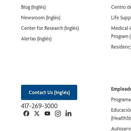
Blog (Inglés)
Centro de
Newsroom (Inglés)
Life Supp
Center for Research (Inglés)
Medical 
Program (
Alertas (Inglés)
Residency
Empleado
Contact Us (Inglés)
Programa
417-269-3000
Educació
Facebook
Twitter
YouTube
Instagram
Linkedin
(HealthS
Autoserv