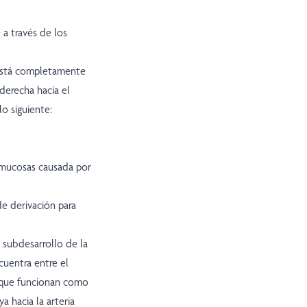
a través de los
e está completamente
 derecha hacia el
lo siguiente:
s mucosas causada por
de derivación para
subdesarrollo de la
cuentra entre el
s que funcionan como
a hacia la arteria