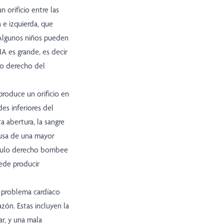
n orificio entre las
 e izquierda, que
 Algunos niños pueden
IA es grande, es decir
do derecho del
produce un orificio en
des inferiores del
a abertura, la sangre
ausa de una mayor
rículo derecho bombee
ede producir
 problema cardíaco
zón. Estas incluyen la
ar, y una mala