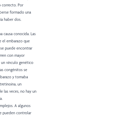
 correcto. Por
haberse formado una
ía haber dos.
na causa conocida. Las
te el embarazo que
o se puede encontrar
urren con mayor
a un vínculo genético
mas congénitos se
mbarazo y tomaba
retinoína, un
e las veces, no hay un
a.
omplejos. A algunos
se pueden controlar