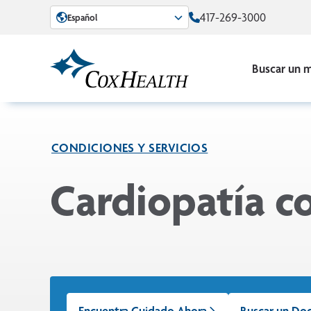
Skip to Main Content
417-269-3000
Español
Buscar un 
CONDICIONES Y SERVICIOS
Cardiopatía c
Encuentra Cuidado Ahora
Buscar un Do