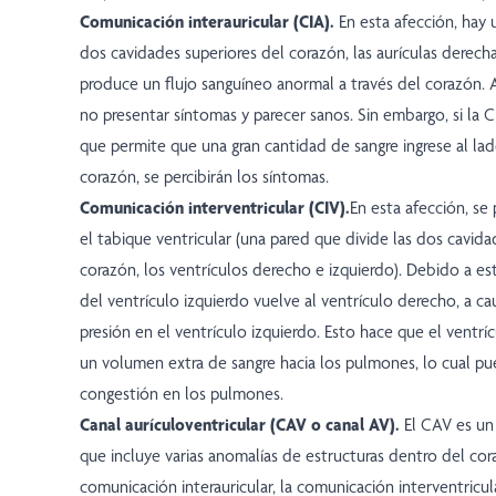
Comunicación interauricular (CIA).
En esta afección, hay u
dos cavidades superiores del corazón, las aurículas derecha
produce un flujo sanguíneo anormal a través del corazón.
no presentar síntomas y parecer sanos. Sin embargo, si la C
que permite que una gran cantidad de sangre ingrese al la
corazón, se percibirán los síntomas.
Comunicación interventricular (CIV).
En esta afección, se 
el tabique ventricular (una pared que divide las dos cavida
corazón, los ventrículos derecho e izquierdo). Debido a est
del ventrículo izquierdo vuelve al ventrículo derecho, a c
presión en el ventrículo izquierdo. Esto hace que el vent
un volumen extra de sangre hacia los pulmones, lo cual pu
congestión en los pulmones.
Canal aurículoventricular (CAV o canal AV).
El CAV es un
que incluye varias anomalías de estructuras dentro del cora
comunicación interauricular, la comunicación interventricul