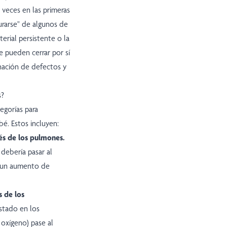
 veces en las primeras
urarse" de algunos de
erial persistente o la
e pueden cerrar por sí
nación de defectos y
s?
egorías para
é. Estos incluyen:
és de los pulmones.
debería pasar al
a un aumento de
 de los
stado en los
 oxígeno) pase al