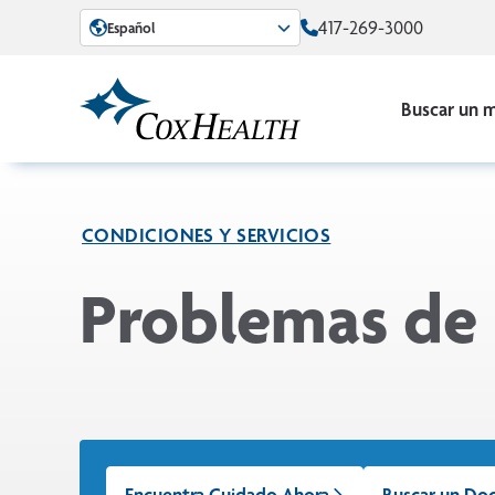
Skip to Main Content
417-269-3000
Español
Buscar un 
CONDICIONES Y SERVICIOS
Problemas de 
Encuentra Cuidado Ahora
Buscar un Do