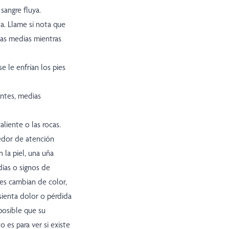
sangre fluya.
ta. Llame si nota que
las medias mientras
e le enfrían los pies
antes, medias
liente o las rocas.
edor de atención
 la piel, una uña
días o signos de
es cambian de color,
sienta dolor o pérdida
 posible que su
o es para ver si existe