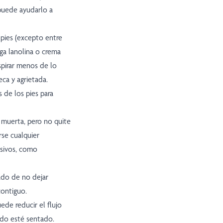
 puede ayudarlo a
 pies (excepto entre
ga lanolina o crema
nspirar menos de lo
eca y agrietada.
 de los pies para
l muerta, pero no quite
rse cualquier
sivos, como
ado de no dejar
contiguo.
ede reducir el flujo
ndo esté sentado.