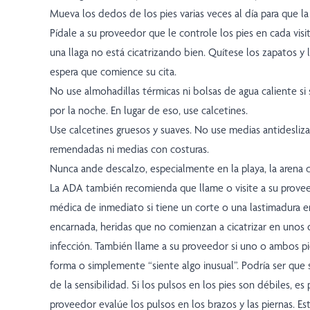
Mueva los dedos de los pies varias veces al día para que la 
Pídale a su proveedor que le controle los pies en cada visi
una llaga no está cicatrizando bien. Quítese los zapatos y 
espera que comience su cita.
No use almohadillas térmicas ni bolsas de agua caliente si s
por la noche. En lugar de eso, use calcetines.
Use calcetines gruesos y suaves. No use medias antidesliz
remendadas ni medias con costuras.
Nunca ande descalzo, especialmente en la playa, la arena ca
La ADA también recomienda que llame o visite a su prove
médica de inmediato si tiene un corte o una lastimadura en
encarnada, heridas que no comienzan a cicatrizar en unos 
infección. También llame a su proveedor si uno o ambos pi
forma o simplemente “siente algo inusual”. Podría ser que 
de la sensibilidad. Si los pulsos en los pies son débiles, es
proveedor evalúe los pulsos en los brazos y las piernas. Est