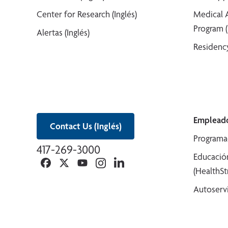
Center for Research (Inglés)
Medical 
Program (
Alertas (Inglés)
Residency
Empleado
Contact Us (Inglés)
Programa
417-269-3000
Educació
Facebook
Twitter
YouTube
Instagram
Linkedin
(HealthS
Autoserv