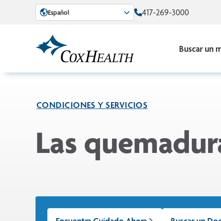
Skip to Main Content
417-269-3000
Español
Buscar un 
CONDICIONES Y SERVICIOS
Las quemaduras
Encuentra Cuidado Ahora
Buscar un Do