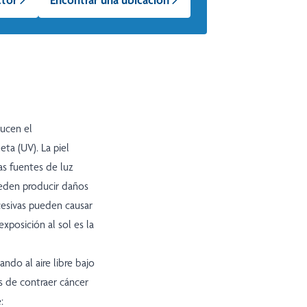
ucen el
eta (UV). La piel
as fuentes de luz
ueden producir daños
xcesivas pueden causar
xposición al sol es la
ndo al aire libre bajo
s de contraer cáncer
: