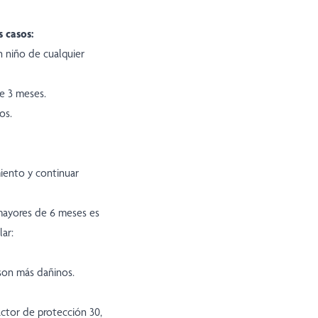
s casos:
n niño de cualquier
e 3 meses.
os.
iento y continuar
mayores de 6 meses es
ar:
 son más dañinos.
actor de protección 30,