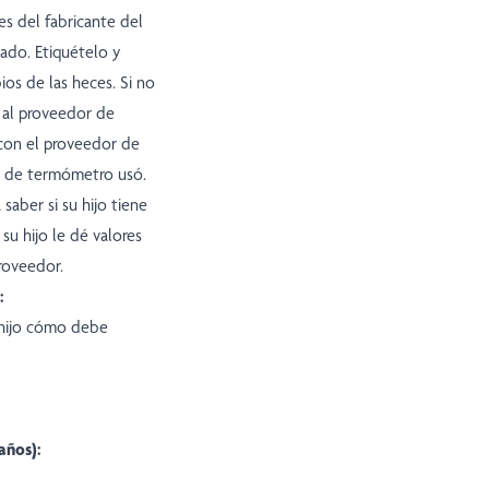
es del fabricante del
ado. Etiquételo y
ios de las heces. Si no
 al proveedor de
con el proveedor de
po de termómetro usó.
saber si su hijo tiene
su hijo le dé valores
proveedor.
:
 hijo cómo debe
años):