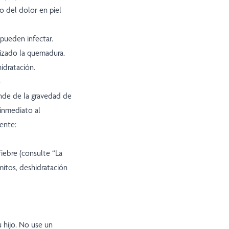
o del dolor en piel
 pueden infectar.
rizado la quemadura.
hidratación.
o
ende de la gravedad de
 inmediato al
ente:
iebre (consulte “La
ómitos, deshidratación
 hijo. No use un