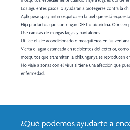
mosquitos, especialmente cuando viaje a lugares donde el v
Los siguientes pasos lo ayudarán a protegerse contra la ch
Aplíquese spray antimosquitos en la piel que está expuesta 
Elija productos que contengan DEET o picaridina. Ofrecen 
Use camisas de mangas largas y pantalones.
Utilice el aire acondicionado o mosquiteros en las ventanas
Vierta el agua estancada en recipientes del exterior, com
mosquitos que transmiten la chikungunya se reproducen en
No viaje a zonas con el virus si tiene una afección que pu
enfermedad.
¿Qué podemos ayudarte a enco