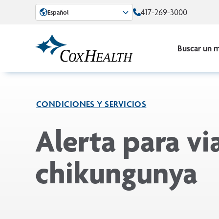
Skip to Main Content
417-269-3000
Español
Buscar un 
CONDICIONES Y SERVICIOS
Alerta para via
chikungunya