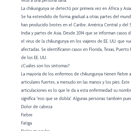
virus a una persona sana.
La chikungunya se detectó por primera vez en África y Asia
Se ha extendido de forma gradual a otras partes del mun
han producido brotes en el Caribe, América Central y del S
India y partes de Asia. Desde 2014 que se informan casos 
el virus de la chikungunya en los viajeros de EE. UU. que v
afectadas. Se identificaron casos en Florida, Texas, Puerto R
de los EE. UU.
¿Cuáles son los síntomas?
La mayoría de los enfermos de chikungunya tienen fiebre a
articulares fuertes, a menudo en las manos y los pies. Este
articulaciones es lo que le da a esta enfermedad su nombr
significa "eso que se dobla". Algunas personas también pue
Dolor de cabeza
Fiebre
Fatiga