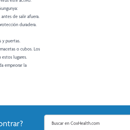
irus esté activo.
ikungunya:
antes de salir afuera.
protección duradera.
 y puertas.
o macetas o cubos. Los
 estos lugares.
eda empeorar la
ntrar?