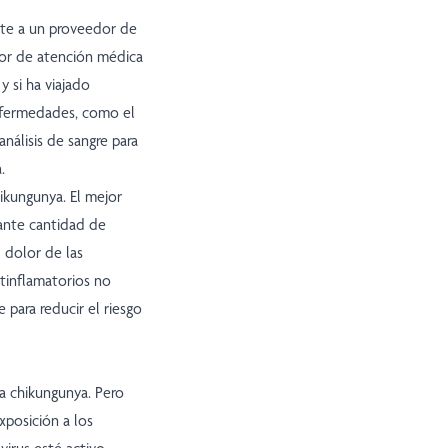
?
nte a un proveedor de
edor de atención médica
y si ha viajado
nfermedades, como el
nálisis de sangre para
.
ikungunya. El mejor
ante cantidad de
l dolor de las
tinflamatorios no
para reducir el riesgo
la chikungunya. Pero
xposición a los