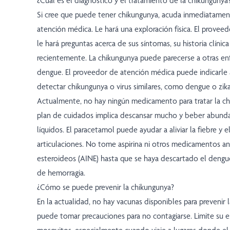
¿Cuál es el diagnóstico y el tratamiento de la chikungunya
Si cree que puede tener chikungunya, acuda inmediatame
atención médica. Le hará una exploración física. El prove
le hará preguntas acerca de sus síntomas, su historia clínica 
recientemente. La chikungunya puede parecerse a otras e
dengue. El proveedor de atención médica puede indicarle a
detectar chikungunya o virus similares, como dengue o zika
Actualmente, no hay ningún medicamento para tratar la ch
plan de cuidados implica descansar mucho y beber abund
líquidos. El paracetamol puede ayudar a aliviar la fiebre y e
articulaciones. No tome aspirina ni otros medicamentos an
esteroideos (AINE) hasta que se haya descartado el dengue 
de hemorragia.
¿Cómo se puede prevenir la chikungunya?
En la actualidad, no hay vacunas disponibles para prevenir 
puede tomar precauciones para no contagiarse. Limite su e