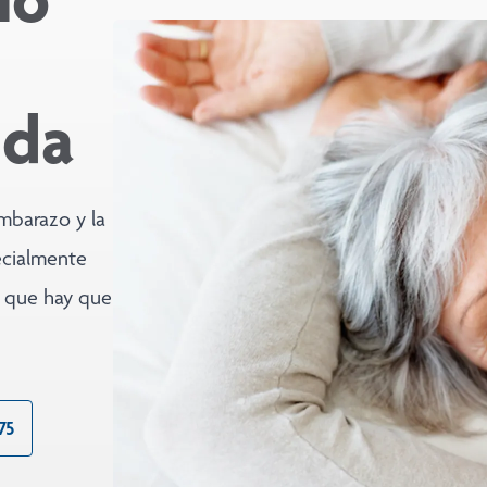
ida
mbarazo y la
ecialmente
o que hay que
75